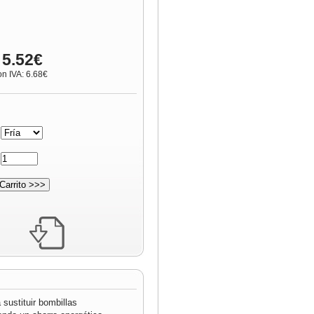
 5.52€
on IVA: 6.68€
:
:
sustituir bombillas