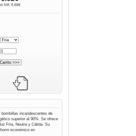
on IVA: 6.68€
:
:
r bombillas incandescentes de
ético superior al 90%. Se ofrece
luz Fría, Neutra y Cálida. Su
 ahorro económico en