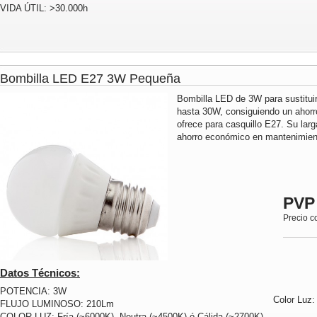
VIDA ÚTIL: >30.000h
Bombilla LED E27 3W Pequeña
Bombilla LED de 3W para sustitui
hasta 30W, consiguiendo un ahorr
ofrece para casquillo E27. Su lar
ahorro económico en mantenimient
PVP
Precio c
Datos Técnicos:
POTENCIA: 3W
Color Luz
FLUJO LUMINOSO: 210Lm
COLOR LUZ: Fría (~6000K), Neutra (~4500K) ó Cálida (~2700K)