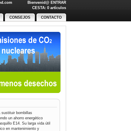
led.com
Bienvenid@
ENTRAR
O!
CESTA: 0 artículos
CONSEJOS
CONTACTO
sustituir bombillas
ndo un ahorro energético
squillo E14. Su larga vida útil
co en mantenimiento y