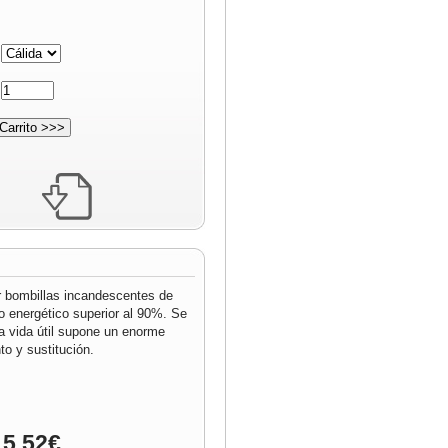
:
:
r bombillas incandescentes de
o energético superior al 90%. Se
ga vida útil supone un enorme
o y sustitución.
 5.52€