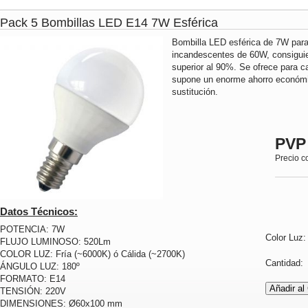
Pack 5 Bombillas LED E14 7W Esférica
Bombilla LED esférica de 7W para 
incandescentes de 60W, consiguie
superior al 90%. Se ofrece para ca
supone un enorme ahorro económi
sustitución.
PVP
Precio c
Datos Técnicos:
POTENCIA: 7W
Color Luz
FLUJO LUMINOSO: 520Lm
COLOR LUZ: Fría (~6000K) ó Cálida (~2700K)
Cantidad
ÁNGULO LUZ: 180º
FORMATO: E14
TENSIÓN: 220V
DIMENSIONES: Ø60x100 mm