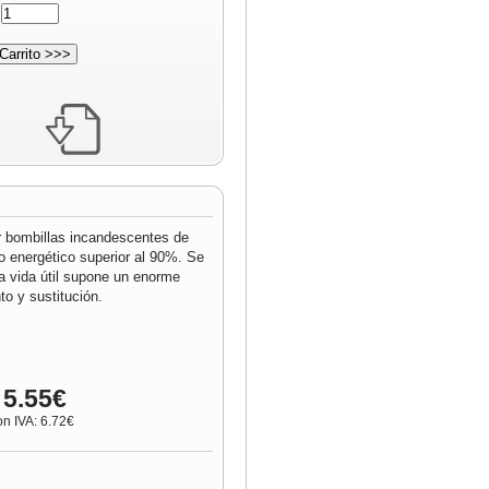
:
r bombillas incandescentes de
o energético superior al 90%. Se
ga vida útil supone un enorme
o y sustitución.
 5.55€
on IVA: 6.72€