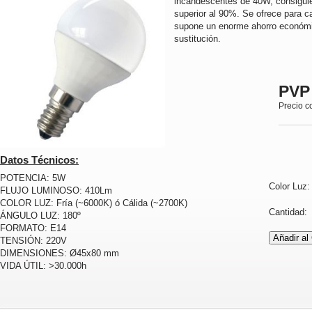
incandescentes de 40W, consiguie
superior al 90%. Se ofrece para ca
supone un enorme ahorro económi
sustitución.
PVP
Precio c
Datos Técnicos:
POTENCIA: 5W
Color Luz
FLUJO LUMINOSO: 410Lm
COLOR LUZ: Fría (~6000K) ó Cálida (~2700K)
Cantidad
ÁNGULO LUZ: 180º
FORMATO: E14
TENSIÓN: 220V
DIMENSIONES: Ø45x80 mm
VIDA ÚTIL: >30.000h