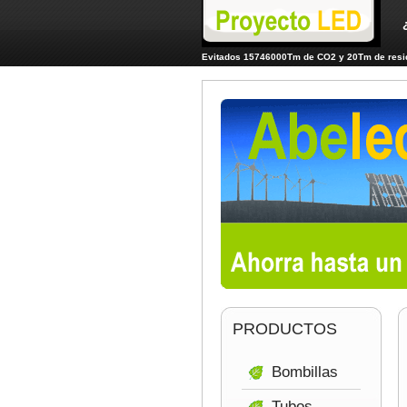
Evitados 15746000Tm de CO2 y 20Tm de resid
PRODUCTOS
Bombillas
Tubos