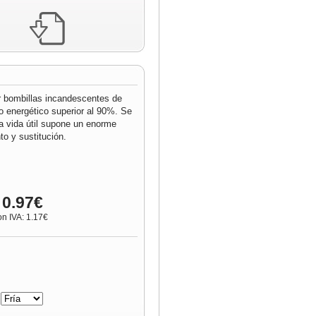
r bombillas incandescentes de
o energético superior al 90%. Se
ga vida útil supone un enorme
o y sustitución.
 0.97€
on IVA: 1.17€
: