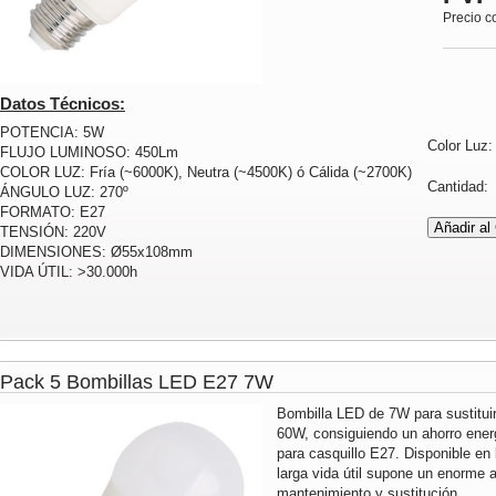
Precio c
Datos Técnicos:
POTENCIA: 5W
Color Luz
FLUJO LUMINOSO: 450Lm
COLOR LUZ: Fría (~6000K), Neutra (~4500K) ó Cálida (~2700K)
Cantidad
ÁNGULO LUZ: 270º
FORMATO: E27
TENSIÓN: 220V
DIMENSIONES: Ø55x108mm
VIDA ÚTIL: >30.000h
Pack 5 Bombillas LED E27 7W
Bombilla LED de 7W para sustitui
60W, consiguiendo un ahorro energ
para casquillo E27. Disponible en 
larga vida útil supone un enorme
mantenimiento y sustitución.