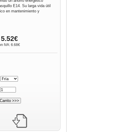
ndo un ahorro energético
squillo E14. Su larga vida útil
co en mantenimiento y
 5.52€
on IVA: 6.68€
:
: