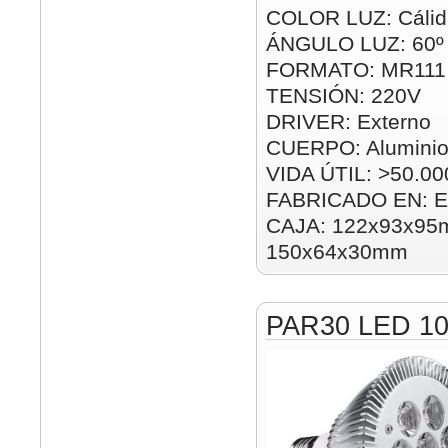
COLOR LUZ: Cálida
ÁNGULO LUZ: 60º
FORMATO: MR111
TENSIÓN: 220V
DRIVER: Externo
CUERPO: Alumini
VIDA ÚTIL: >50.00
FABRICADO EN: E
CAJA: 122x93x95m
150x64x30mm
PAR30 LED 1