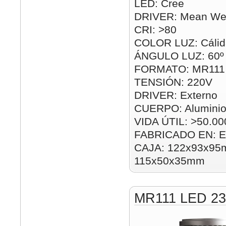
LED: Cree
DRIVER: Mean Wel
CRI: >80
COLOR LUZ: Cálida
ÁNGULO LUZ: 60º
FORMATO: MR111
TENSIÓN: 220V
DRIVER: Externo
CUERPO: Alumini
VIDA ÚTIL: >50.00
FABRICADO EN: E
CAJA: 122x93x95m
115x50x35mm
MR111 LED 2