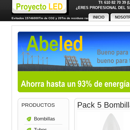
Tf: 610 82 70 39 
¿ERES PROFESIONAL DE
INICIO
NOSOT
Evitados 15746000Tm de CO2 y 20Tm de residuos radiactivos
Pack 5 Bombil
PRODUCTOS
Bombillas
Tubos