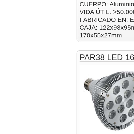
CUERPO: Alumini
VIDA ÚTIL: >50.00
FABRICADO EN: E
CAJA: 122x93x95m
170x55x27mm
PAR38 LED 1