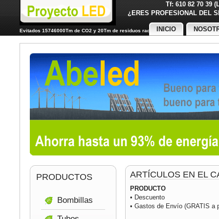
Tf: 610 82 70 39 
¿ERES PROFESIONAL DE
INICIO
NOSOT
Evitados 15746000Tm de CO2 y 20Tm de residuos radiactivos
ARTÍCULOS EN EL C
PRODUCTOS
PRODUCTO
• Descuento
Bombillas
• Gastos de Envío (GRATIS a pa
Tubos