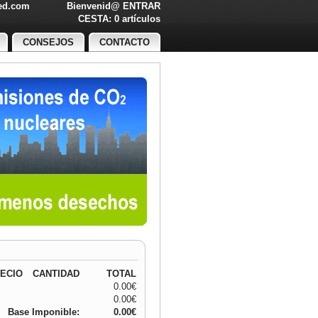
led.com
Bienvenid@
ENTRAR
O!
CESTA: 0 artículos
CONSEJOS
CONTACTO
ECIO
CANTIDAD
TOTAL
0.00€
0.00€
Base Imponible:
0.00€