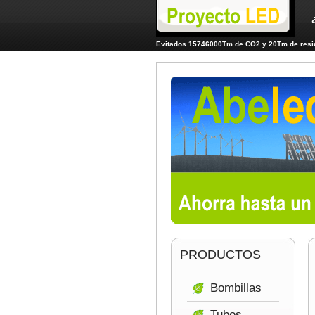
Evitados 15746000Tm de CO2 y 20Tm de resid
PRODUCTOS
Bombillas
Tubos