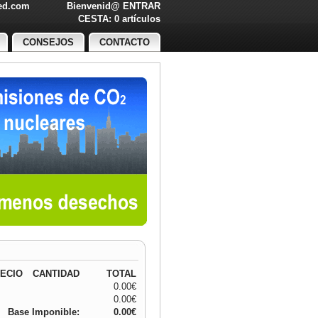
led.com
Bienvenid@
ENTRAR
O!
CESTA: 0 artículos
CONSEJOS
CONTACTO
ECIO
CANTIDAD
TOTAL
0.00€
0.00€
Base Imponible:
0.00€