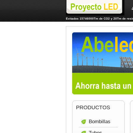
Evitados 15746000Tm de CO2 y 20Tm de resid
PRODUCTOS
Bombillas
Tubos