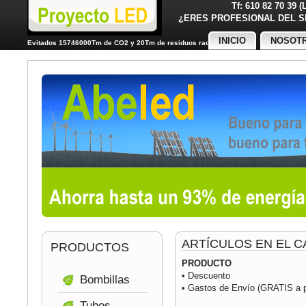
Tf: 610 82 70 39 
¿ERES PROFESIONAL DE
INICIO
NOSOT
Evitados 15746000Tm de CO2 y 20Tm de residuos radiactivos
ARTÍCULOS EN EL C
PRODUCTOS
PRODUCTO
• Descuento
Bombillas
• Gastos de Envío (GRATIS a pa
Tubos