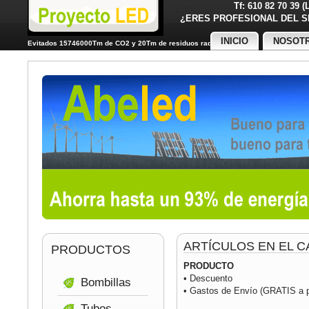
Tf: 610 82 70 39 
¿ERES PROFESIONAL DE
INICIO
NOSOT
Evitados 15746000Tm de CO2 y 20Tm de residuos radiactivos
ARTÍCULOS EN EL C
PRODUCTOS
PRODUCTO
• Descuento
Bombillas
• Gastos de Envío (GRATIS a pa
Tubos