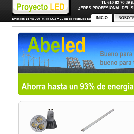
Tf: 610 82 70 39 
¿ERES PROFESIONAL DE
INICIO
NOSOT
Evitados 15746000Tm de CO2 y 20Tm de residuos radiactivos