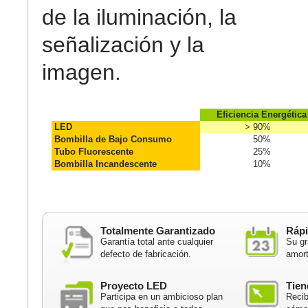
de la iluminación, la
señalización y la
imagen.
Eficiencia Energética
LED
> 90%
Bombilla de Bajo Consumo
50%
Tubo Fluorescente
25%
Bombilla Incandescente
10%
Totalmente Garantizado
Rápi
Garantía total ante cualquier
Su gr
defecto de fabricación.
amort
Proyecto LED
Tien
Participa en un ambicioso plan
Recib